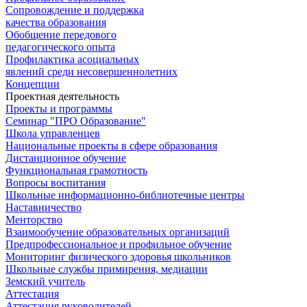
Сопровождение и поддержка
качества образования
Обобщение передового
педагогического опыта
Профилактика асоциальных
явлений среди несовершеннолетних
Концепции
Проектная деятельность
Проекты и программы
Семинар "ПРО Образование"
Школа управленцев
Национальные проекты в сфере образования
Дистанционное обучение
Функциональная грамотность
Вопросы воспитания
Школьные информационно-библиотечные центры
Наставничество
Менторство
Взаимообучение образовательных организаций
Предпрофессиональное и профильное обучение
Мониторинг физического здоровья школьников
Школьные службы примирения, медиации
Земский учитель
Аттестация
Аттестация руководителей