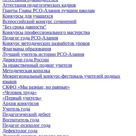
Аттестация педагогических кадров
Гранты Главы РСО-Алания лучшим школам
Конкурсы для учащихся
Всероссийский конкурс сочинений
"Без срока давности"
Конкурсы профессионального мастерства
Педагог года РСО-Алания
Конкурс методических разработок уроков
Флагманы образования
Лучший учитель истории РСО-Алания
Директор года России
За нравственный подвиг учителя
Методическая копилка
Межрегиональный конкурс-фестиваль учителей родных
языков
СКФО «Мы разные, но равные»
«Человек труда»
«Первый учитель»
Архив конкурсов
Учитель года
Педагогический дебют
Воспитатель года
Педагог-психолог года
Дефектолог года