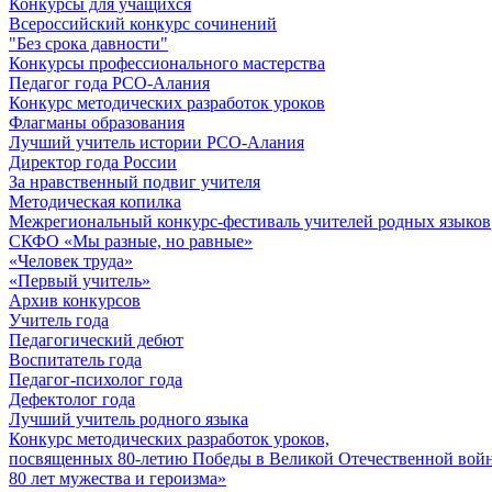
Конкурсы для учащихся
Всероссийский конкурс сочинений
"Без срока давности"
Конкурсы профессионального мастерства
Педагог года РСО-Алания
Конкурс методических разработок уроков
Флагманы образования
Лучший учитель истории РСО-Алания
Директор года России
За нравственный подвиг учителя
Методическая копилка
Межрегиональный конкурс-фестиваль учителей родных языков
СКФО «Мы разные, но равные»
«Человек труда»
«Первый учитель»
Архив конкурсов
Учитель года
Педагогический дебют
Воспитатель года
Педагог-психолог года
Дефектолог года
Лучший учитель родного языка
Конкурс методических разработок уроков,
посвященных 80-летию Победы в Великой Отечественной войне
80 лет мужества и героизма»