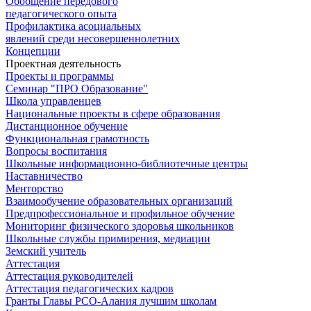
Обобщение передового
педагогического опыта
Профилактика асоциальных
явлений среди несовершеннолетних
Концепции
Проектная деятельность
Проекты и программы
Семинар "ПРО Образование"
Школа управленцев
Национальные проекты в сфере образования
Дистанционное обучение
Функциональная грамотность
Вопросы воспитания
Школьные информационно-библиотечные центры
Наставничество
Менторство
Взаимообучение образовательных организаций
Предпрофессиональное и профильное обучение
Мониторинг физического здоровья школьников
Школьные службы примирения, медиации
Земский учитель
Аттестация
Аттестация руководителей
Аттестация педагогических кадров
Гранты Главы РСО-Алания лучшим школам