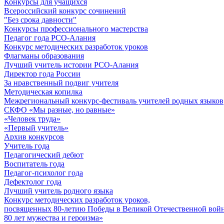
Конкурсы для учащихся
Всероссийский конкурс сочинений
"Без срока давности"
Конкурсы профессионального мастерства
Педагог года РСО-Алания
Конкурс методических разработок уроков
Флагманы образования
Лучший учитель истории РСО-Алания
Директор года России
За нравственный подвиг учителя
Методическая копилка
Межрегиональный конкурс-фестиваль учителей родных языков
СКФО «Мы разные, но равные»
«Человек труда»
«Первый учитель»
Архив конкурсов
Учитель года
Педагогический дебют
Воспитатель года
Педагог-психолог года
Дефектолог года
Лучший учитель родного языка
Конкурс методических разработок уроков,
посвященных 80-летию Победы в Великой Отечественной войне
80 лет мужества и героизма»