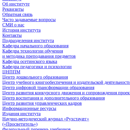
Об институте
Реквизиты
Обратная связь
Часто задаваемые вопросы
СМИ о нас
История института
Контакты
Подразделения института
Кафедра начального образования
Кафедра технологии обучения
и методика преподавания предметов
Кафедра осетинского языка
Кафедра педагогики и психологии
ЦНППМ
Центр дошкольного образования
Центр учебного книгообеспечения и издательской деятельност
Центр цифровой трансформации образования
Центр развития конкурсного движения и сопровождения проек
Центр воспитания и дополнительного образования
Центр развития управленческих кадров
Информационные ресурсы
Издания института
Научно-методический журнал «Рухстауæг»
(«Просветитель»)
Федеральный перечень учебников