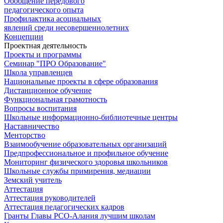
Обобщение передового
педагогического опыта
Профилактика асоциальных
явлений среди несовершеннолетних
Концепции
Проектная деятельность
Проекты и программы
Семинар "ПРО Образование"
Школа управленцев
Национальные проекты в сфере образования
Дистанционное обучение
Функциональная грамотность
Вопросы воспитания
Школьные информационно-библиотечные центры
Наставничество
Менторство
Взаимообучение образовательных организаций
Предпрофессиональное и профильное обучение
Мониторинг физического здоровья школьников
Школьные службы примирения, медиации
Земский учитель
Аттестация
Аттестация руководителей
Аттестация педагогических кадров
Гранты Главы РСО-Алания лучшим школам