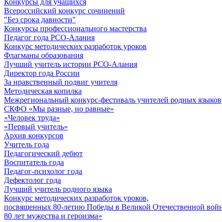
Конкурсы для учащихся
Всероссийский конкурс сочинений
"Без срока давности"
Конкурсы профессионального мастерства
Педагог года РСО-Алания
Конкурс методических разработок уроков
Флагманы образования
Лучший учитель истории РСО-Алания
Директор года России
За нравственный подвиг учителя
Методическая копилка
Межрегиональный конкурс-фестиваль учителей родных языков
СКФО «Мы разные, но равные»
«Человек труда»
«Первый учитель»
Архив конкурсов
Учитель года
Педагогический дебют
Воспитатель года
Педагог-психолог года
Дефектолог года
Лучший учитель родного языка
Конкурс методических разработок уроков,
посвященных 80-летию Победы в Великой Отечественной войне
80 лет мужества и героизма»