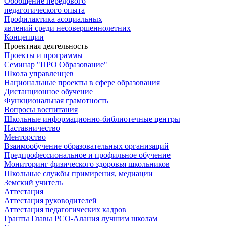
Обобщение передового
педагогического опыта
Профилактика асоциальных
явлений среди несовершеннолетних
Концепции
Проектная деятельность
Проекты и программы
Семинар "ПРО Образование"
Школа управленцев
Национальные проекты в сфере образования
Дистанционное обучение
Функциональная грамотность
Вопросы воспитания
Школьные информационно-библиотечные центры
Наставничество
Менторство
Взаимообучение образовательных организаций
Предпрофессиональное и профильное обучение
Мониторинг физического здоровья школьников
Школьные службы примирения, медиации
Земский учитель
Аттестация
Аттестация руководителей
Аттестация педагогических кадров
Гранты Главы РСО-Алания лучшим школам