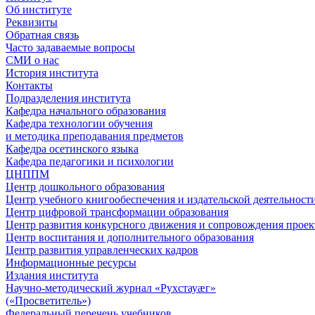
Об институте
Реквизиты
Обратная связь
Часто задаваемые вопросы
СМИ о нас
История института
Контакты
Подразделения института
Кафедра начального образования
Кафедра технологии обучения
и методика преподавания предметов
Кафедра осетинского языка
Кафедра педагогики и психологии
ЦНППМ
Центр дошкольного образования
Центр учебного книгообеспечения и издательской деятельност
Центр цифровой трансформации образования
Центр развития конкурсного движения и сопровождения проек
Центр воспитания и дополнительного образования
Центр развития управленческих кадров
Информационные ресурсы
Издания института
Научно-методический журнал «Рухстауæг»
(«Просветитель»)
Федеральный перечень учебников