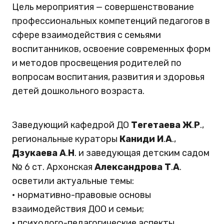
Цель мероприятия — совершенствование
профессиональных компетенций педагогов в
сфере взаимодействия с семьями
воспитанников, освоение современных форм
и методов просвещения родителей по
вопросам воспитания, развития и здоровья
детей дошкольного возраста.
Заведующий кафедрой ДО
Тегетаева
Ж
.
Р
.,
региональные кураторы
Каниди
И
.
А
.,
Дзукаева
А
.
Н
. и заведующая детским садом
№ 6 ст. Архонская
Александрова
Т
.
А
.
осветили актуальные темы:
• нормативно-правовые основы
взаимодействия ДОО и семьи;
• психолого-педагогические аспекты