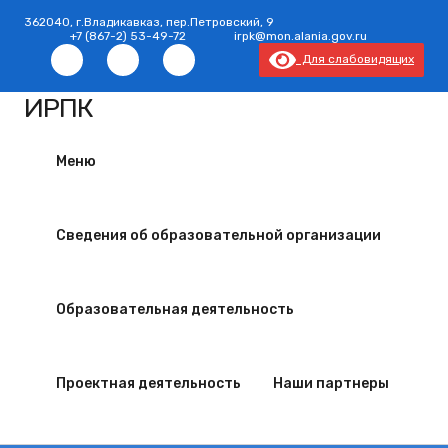
362040, г.Владикавказ, пер.Петровский, 9
+7 (867-2) 53-49-72
irpk@mon.alania.gov.ru
Для слабовидящих
ИРПК
Меню
Сведения об образовательной
организации
Образовательная
деятельность
Проектная деятельность
Наши партнеры