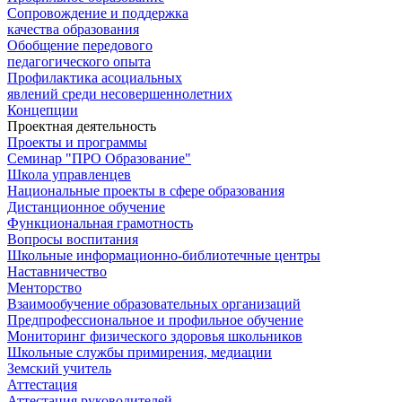
Сопровождение и поддержка
качества образования
Обобщение передового
педагогического опыта
Профилактика асоциальных
явлений среди несовершеннолетних
Концепции
Проектная деятельность
Проекты и программы
Семинар "ПРО Образование"
Школа управленцев
Национальные проекты в сфере образования
Дистанционное обучение
Функциональная грамотность
Вопросы воспитания
Школьные информационно-библиотечные центры
Наставничество
Менторство
Взаимообучение образовательных организаций
Предпрофессиональное и профильное обучение
Мониторинг физического здоровья школьников
Школьные службы примирения, медиации
Земский учитель
Аттестация
Аттестация руководителей