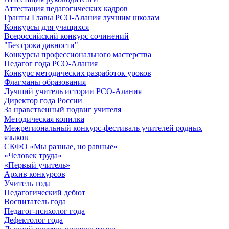
Аттестация педагогических кадров
Гранты Главы РСО-Алания лучшим школам
Конкурсы для учащихся
Всероссийский конкурс сочинений
"Без срока давности"
Конкурсы профессионального мастерства
Педагог года РСО-Алания
Конкурс методических разработок уроков
Флагманы образования
Лучший учитель истории РСО-Алания
Директор года России
За нравственный подвиг учителя
Методическая копилка
Межрегиональный конкурс-фестиваль учителей родных
языков
СКФО «Мы разные, но равные»
«Человек труда»
«Первый учитель»
Архив конкурсов
Учитель года
Педагогический дебют
Воспитатель года
Педагог-психолог года
Дефектолог года