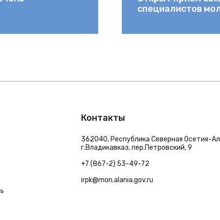
специалистов мо
Контакты
362040, Республика Северная Осетия-Ал
г.Владикавказ, пер.Петровский, 9
+7 (867-2) 53-49-72
irpk@mon.alania.gov.ru
зь