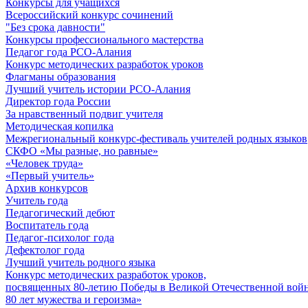
Конкурсы для учащихся
Всероссийский конкурс сочинений
"Без срока давности"
Конкурсы профессионального мастерства
Педагог года РСО-Алания
Конкурс методических разработок уроков
Флагманы образования
Лучший учитель истории РСО-Алания
Директор года России
За нравственный подвиг учителя
Методическая копилка
Межрегиональный конкурс-фестиваль учителей родных языков
СКФО «Мы разные, но равные»
«Человек труда»
«Первый учитель»
Архив конкурсов
Учитель года
Педагогический дебют
Воспитатель года
Педагог-психолог года
Дефектолог года
Лучший учитель родного языка
Конкурс методических разработок уроков,
посвященных 80-летию Победы в Великой Отечественной войне
80 лет мужества и героизма»