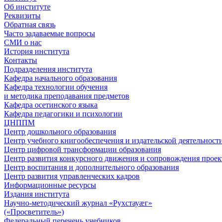
Об институте
Реквизиты
Обратная связь
Часто задаваемые вопросы
СМИ о нас
История института
Контакты
Подразделения института
Кафедра начального образования
Кафедра технологии обучения
и методика преподавания предметов
Кафедра осетинского языка
Кафедра педагогики и психологии
ЦНППМ
Центр дошкольного образования
Центр учебного книгообеспечения и издательской деятельност
Центр цифровой трансформации образования
Центр развития конкурсного движения и сопровождения проек
Центр воспитания и дополнительного образования
Центр развития управленческих кадров
Информационные ресурсы
Издания института
Научно-методический журнал «Рухстауæг»
(«Просветитель»)
Федеральный перечень учебников