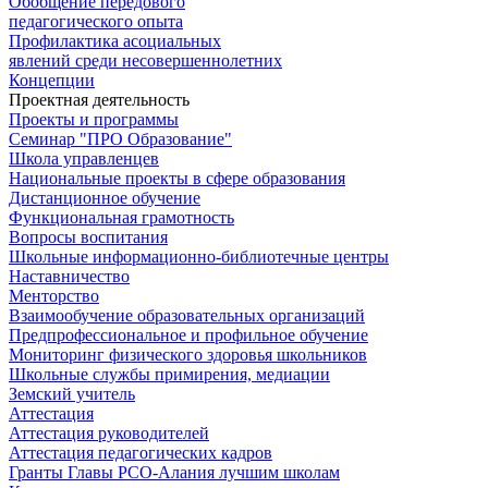
Обобщение передового
педагогического опыта
Профилактика асоциальных
явлений среди несовершеннолетних
Концепции
Проектная деятельность
Проекты и программы
Семинар "ПРО Образование"
Школа управленцев
Национальные проекты в сфере образования
Дистанционное обучение
Функциональная грамотность
Вопросы воспитания
Школьные информационно-библиотечные центры
Наставничество
Менторство
Взаимообучение образовательных организаций
Предпрофессиональное и профильное обучение
Мониторинг физического здоровья школьников
Школьные службы примирения, медиации
Земский учитель
Аттестация
Аттестация руководителей
Аттестация педагогических кадров
Гранты Главы РСО-Алания лучшим школам