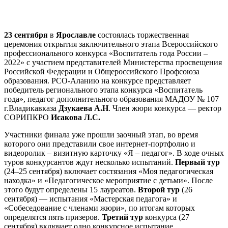
23 сентября
в
Ярославле
состоялась торжественная
церемония открытия заключительного этапа Всероссийского
профессионального конкурса «Воспитатель года России –
2022» с участием представителей Министерства просвещения
Российской Федерации и Общероссийского Профсоюза
образования. РСО-Аланию на конкурсе представляет
победитель регионального этапа конкурса «Воспитатель
года», педагог дополнительного образования МАДОУ № 107
г.Владикавказа
Дзукаева А.Н
. Член жюри конкурса — ректор
СОРИПКРО
Исакова Л.С.
Участники финала уже прошли заочный этап, во время
которого они представили свое интернет-портфолио и
видеоролик – визитную карточку «Я – педагог». В ходе очных
туров конкурсантов ждут несколько испытаний.
Первый тур
(24–25 сентября) включает состязания «Моя педагогическая
находка» и «Педагогическое мероприятие с детьми». После
этого будут определены 15 лауреатов.
Второй тур
(26
сентября) — испытания «Мастерская педагога» и
«Собеседование с членами жюри», по итогам которых
определятся пять призеров.
Третий тур
конкурса (27
сентября) включает одно конкурсное испытание