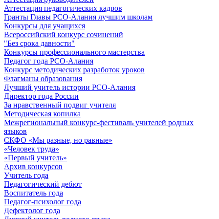
Аттестация педагогических кадров
Гранты Главы РСО-Алания лучшим школам
Конкурсы для учащихся
Всероссийский конкурс сочинений
"Без срока давности"
Конкурсы профессионального мастерства
Педагог года РСО-Алания
Конкурс методических разработок уроков
Флагманы образования
Лучший учитель истории РСО-Алания
Директор года России
За нравственный подвиг учителя
Методическая копилка
Межрегиональный конкурс-фестиваль учителей родных
языков
СКФО «Мы разные, но равные»
«Человек труда»
«Первый учитель»
Архив конкурсов
Учитель года
Педагогический дебют
Воспитатель года
Педагог-психолог года
Дефектолог года