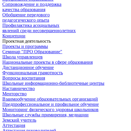
Сопровождение и поддержка
качества образования
Обобщение передового
педагогического опыта
Профилактика асоциальных
явлений среди несовершеннолетних
Концепции
Проектная деятельность
Проекты и программы
Семинар "ПРО Образование"
Школа управленцев
Национальные проекты в сфере образования
Дистанционное обучение
Функциональная грамотность
Вопросы воспитания
Школьные информационно-библиотечные центры
Наставничество
Менторство
Взаимообучение образовательных организаций
Предпрофессиональное и профильное обучение
Мониторинг физического здоровья школьников
Школьные службы примирения, медиации
Земский учитель
Аттестация
Аттестация руководителей