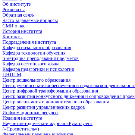
Об институте
Реквизиты
Обратная связь
Часто задаваемые вопросы
СМИ о нас
История института
Контакты
Подразделения института
Кафедра начального образования
Кафедра технологии обучения
и методика преподавания предметов
Кафедра осетинского языка
Кафедра педагогики и психологии
ЦНППМ
Центр дошкольного образования
Центр учебного книгообеспечения и издательской деятельност
Центр цифровой трансформации образования
Центр развития конкурсного движения и сопровождения проек
Центр воспитания и дополнительного образования
Центр развития управленческих кадров
Информационные ресурсы
Издания института
Научно-методический журнал «Рухстауæг»
(«Просветитель»)
Федеральный перечень учебников