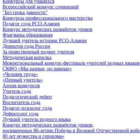
Конкурсы для учащихся
Всероссийский конкурс сочинений
"Без срока давности"
Конкурсы профессионального мастерства
Педагог года РСО-Алания
Конкурс методических разработок уроков
Флагманы образования
Лучший учитель истории РСО-Алания
Директор года России
За нравственный подвиг учителя
Методическая копилка
Межрегиональный конкурс-фестиваль учителей родных языков
СКФО «Мы разные, но равные»
«Человек труда»
«Первый учитель»
Архив конкурсов
Учитель года
Педагогический дебют
Воспитатель года
Педагог-психолог года
Дефектолог года
Лучший учитель родного языка
Конкурс методических разработок уроков,
посвященных 80-летию Победы в Великой Отечественной войне
80 лет мужества и героизма»