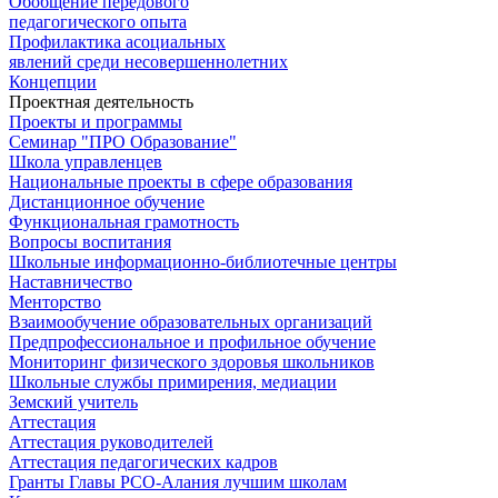
Обобщение передового
педагогического опыта
Профилактика асоциальных
явлений среди несовершеннолетних
Концепции
Проектная деятельность
Проекты и программы
Семинар "ПРО Образование"
Школа управленцев
Национальные проекты в сфере образования
Дистанционное обучение
Функциональная грамотность
Вопросы воспитания
Школьные информационно-библиотечные центры
Наставничество
Менторство
Взаимообучение образовательных организаций
Предпрофессиональное и профильное обучение
Мониторинг физического здоровья школьников
Школьные службы примирения, медиации
Земский учитель
Аттестация
Аттестация руководителей
Аттестация педагогических кадров
Гранты Главы РСО-Алания лучшим школам