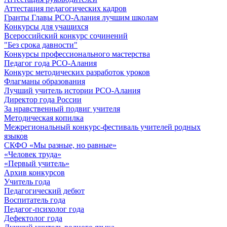
Аттестация педагогических кадров
Гранты Главы РСО-Алания лучшим школам
Конкурсы для учащихся
Всероссийский конкурс сочинений
"Без срока давности"
Конкурсы профессионального мастерства
Педагог года РСО-Алания
Конкурс методических разработок уроков
Флагманы образования
Лучший учитель истории РСО-Алания
Директор года России
За нравственный подвиг учителя
Методическая копилка
Межрегиональный конкурс-фестиваль учителей родных
языков
СКФО «Мы разные, но равные»
«Человек труда»
«Первый учитель»
Архив конкурсов
Учитель года
Педагогический дебют
Воспитатель года
Педагог-психолог года
Дефектолог года