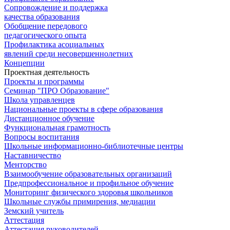
Сопровождение и поддержка
качества образования
Обобщение передового
педагогического опыта
Профилактика асоциальных
явлений среди несовершеннолетних
Концепции
Проектная деятельность
Проекты и программы
Семинар "ПРО Образование"
Школа управленцев
Национальные проекты в сфере образования
Дистанционное обучение
Функциональная грамотность
Вопросы воспитания
Школьные информационно-библиотечные центры
Наставничество
Менторство
Взаимообучение образовательных организаций
Предпрофессиональное и профильное обучение
Мониторинг физического здоровья школьников
Школьные службы примирения, медиации
Земский учитель
Аттестация
Аттестация руководителей