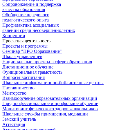
Сопровождение и поддержка
качества образования
Обобщение передового
педагогического опыта
Профилактика асоциальных
явлений среди несовершеннолетних
Концепции
Проектная деятельность
Проекты и программы
Семинар "ПРО Образование"
Школа управленцев
Национальные проекты в сфере образования
Дистанционное обучение
Функциональная грамотность
Вопросы воспитания
Школьные информационно-библиотечные центры
Наставничество
Менторство
Взаимообучение образовательных организаций
Предпрофессиональное и профильное обучение
Мониторинг физического здоровья школьников
Школьные службы примирения, медиации
Земский учитель
Аттестация
Аттестация руководителей