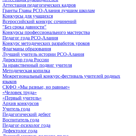
Аттестация педагогических кадров
Гранты Главы РСО-Алания лучшим школам
Конкурсы для учащихся
Всероссийский конкурс сочинений
"Без срока давности"
Конкурсы профессионального мастерства
Педагог года РСО-Алания
Конкурс методических разработок уроков
Флагманы образования
Лучший учитель истории РСО-Алания
Директор года России
За нравственный подвиг учителя
Методическая копилка
Межрегиональный конкурс-фестиваль учителей родных
языков
СКФО «Мы разные, но равные»
«Человек труда»
«Первый учитель»
Архив конкурсов
Учитель года
Педагогический дебют
Воспитатель года
Педагог-психолог года
Дефектолог года