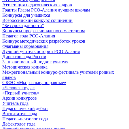
Аттестация педагогических кадров
Гранты Главы РСО-Алания лучшим школам
Конкурсы для учащихся
Всероссийский конкурс сочинений
"Без срока давности"
Конкурсы профессионального мастерства
Педагог года РСО-Алания
Конкурс методических разработок уроков
Флагманы образования
Лучший учитель истории РСО-Алания
Директор года России
За нравственный подвиг учителя
Методическая копилка
Межрегиональный конкурс-фестиваль учителей родных
языков
СКФО «Мы разные, но равные»
«Человек труда»
«Первый учитель»
Архив конкурсов
Учитель года
Педагогический дебют
Воспитатель года
Педагог-психолог года
Дефектолог года