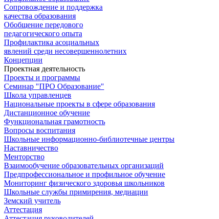
Сопровождение и поддержка
качества образования
Обобщение передового
педагогического опыта
Профилактика асоциальных
явлений среди несовершеннолетних
Концепции
Проектная деятельность
Проекты и программы
Семинар "ПРО Образование"
Школа управленцев
Национальные проекты в сфере образования
Дистанционное обучение
Функциональная грамотность
Вопросы воспитания
Школьные информационно-библиотечные центры
Наставничество
Менторство
Взаимообучение образовательных организаций
Предпрофессиональное и профильное обучение
Мониторинг физического здоровья школьников
Школьные службы примирения, медиации
Земский учитель
Аттестация
Аттестация руководителей