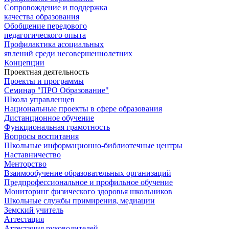
Сопровождение и поддержка
качества образования
Обобщение передового
педагогического опыта
Профилактика асоциальных
явлений среди несовершеннолетних
Концепции
Проектная деятельность
Проекты и программы
Семинар "ПРО Образование"
Школа управленцев
Национальные проекты в сфере образования
Дистанционное обучение
Функциональная грамотность
Вопросы воспитания
Школьные информационно-библиотечные центры
Наставничество
Менторство
Взаимообучение образовательных организаций
Предпрофессиональное и профильное обучение
Мониторинг физического здоровья школьников
Школьные службы примирения, медиации
Земский учитель
Аттестация
Аттестация руководителей