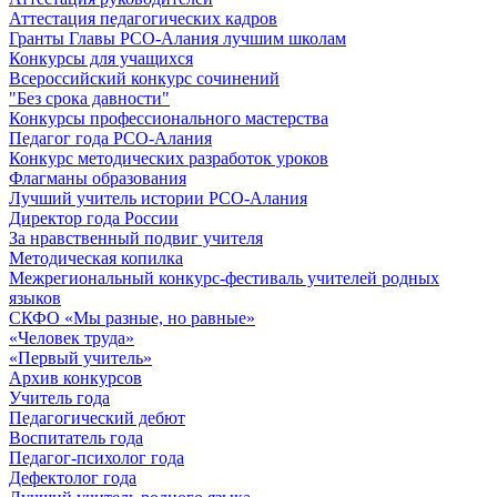
Аттестация педагогических кадров
Гранты Главы РСО-Алания лучшим школам
Конкурсы для учащихся
Всероссийский конкурс сочинений
"Без срока давности"
Конкурсы профессионального мастерства
Педагог года РСО-Алания
Конкурс методических разработок уроков
Флагманы образования
Лучший учитель истории РСО-Алания
Директор года России
За нравственный подвиг учителя
Методическая копилка
Межрегиональный конкурс-фестиваль учителей родных
языков
СКФО «Мы разные, но равные»
«Человек труда»
«Первый учитель»
Архив конкурсов
Учитель года
Педагогический дебют
Воспитатель года
Педагог-психолог года
Дефектолог года