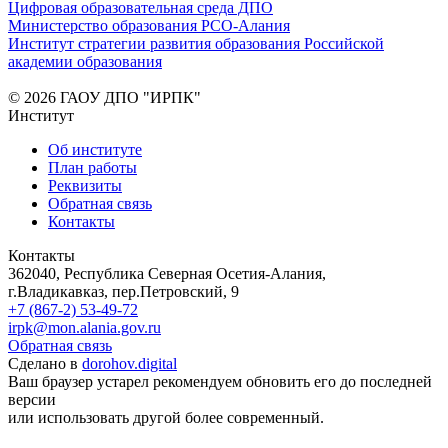
Цифровая образовательная среда ДПО
Министерство образования РСО-Алания
Институт стратегии развития образования Российской
академии образования
© 2026 ГАОУ ДПО "ИРПК"
Институт
Об институте
План работы
Реквизиты
Обратная связь
Контакты
Контакты
362040, Республика Северная Осетия-Алания,
г.Владикавказ, пер.Петровский, 9
+7 (867-2) 53-49-72
irpk@mon.alania.gov.ru
Обратная связь
Сделано в
dorohov.digital
Ваш браузер устарел рекомендуем обновить его до последней
версии
или использовать другой более современный.