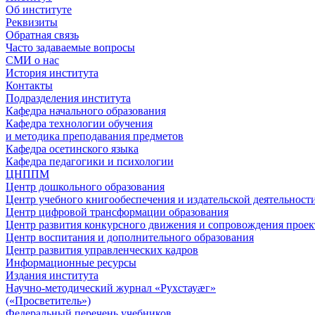
Об институте
Реквизиты
Обратная связь
Часто задаваемые вопросы
СМИ о нас
История института
Контакты
Подразделения института
Кафедра начального образования
Кафедра технологии обучения
и методика преподавания предметов
Кафедра осетинского языка
Кафедра педагогики и психологии
ЦНППМ
Центр дошкольного образования
Центр учебного книгообеспечения и издательской деятельност
Центр цифровой трансформации образования
Центр развития конкурсного движения и сопровождения проек
Центр воспитания и дополнительного образования
Центр развития управленческих кадров
Информационные ресурсы
Издания института
Научно-методический журнал «Рухстауæг»
(«Просветитель»)
Федеральный перечень учебников