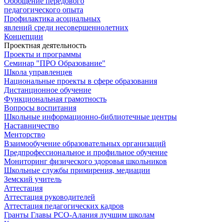
Обобщение передового
педагогического опыта
Профилактика асоциальных
явлений среди несовершеннолетних
Концепции
Проектная деятельность
Проекты и программы
Семинар "ПРО Образование"
Школа управленцев
Национальные проекты в сфере образования
Дистанционное обучение
Функциональная грамотность
Вопросы воспитания
Школьные информационно-библиотечные центры
Наставничество
Менторство
Взаимообучение образовательных организаций
Предпрофессиональное и профильное обучение
Мониторинг физического здоровья школьников
Школьные службы примирения, медиации
Земский учитель
Аттестация
Аттестация руководителей
Аттестация педагогических кадров
Гранты Главы РСО-Алания лучшим школам