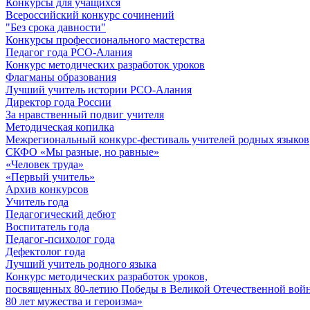
Конкурсы для учащихся
Всероссийский конкурс сочинений
"Без срока давности"
Конкурсы профессионального мастерства
Педагог года РСО-Алания
Конкурс методических разработок уроков
Флагманы образования
Лучший учитель истории РСО-Алания
Директор года России
За нравственный подвиг учителя
Методическая копилка
Межрегиональный конкурс-фестиваль учителей родных языков
СКФО «Мы разные, но равные»
«Человек труда»
«Первый учитель»
Архив конкурсов
Учитель года
Педагогический дебют
Воспитатель года
Педагог-психолог года
Дефектолог года
Лучший учитель родного языка
Конкурс методических разработок уроков,
посвященных 80-летию Победы в Великой Отечественной войне
80 лет мужества и героизма»