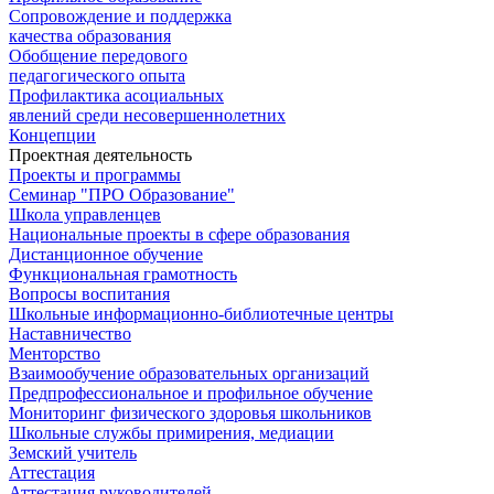
Сопровождение и поддержка
качества образования
Обобщение передового
педагогического опыта
Профилактика асоциальных
явлений среди несовершеннолетних
Концепции
Проектная деятельность
Проекты и программы
Семинар "ПРО Образование"
Школа управленцев
Национальные проекты в сфере образования
Дистанционное обучение
Функциональная грамотность
Вопросы воспитания
Школьные информационно-библиотечные центры
Наставничество
Менторство
Взаимообучение образовательных организаций
Предпрофессиональное и профильное обучение
Мониторинг физического здоровья школьников
Школьные службы примирения, медиации
Земский учитель
Аттестация
Аттестация руководителей