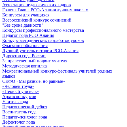
Аттестация педагогических кадров
Гранты Главы РСО-Алания лучшим школам
Конкурсы для учащихся
Всероссийский конкурс сочинений
"Без срока давности"
Конкурсы профессионального мастерства
Педагог года РСО-Алания
Конкурс методических разработок уроков
Флагманы образования
Лучший учитель истории РСО-Алания
Директор года России
За нравственный подвиг учителя
Методическая копилка
Межрегиональный конкурс-фестиваль учителей родных
языков
СКФО «Мы разные, но равные»
«Человек труда»
«Первый учитель»
Архив конкурсов
Учитель года
Педагогический дебют
Воспитатель года
Педагог-психолог года
Дефектолог года