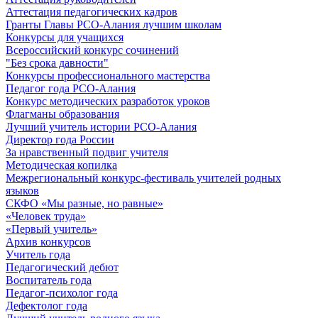
Аттестация педагогических кадров
Гранты Главы РСО-Алания лучшим школам
Конкурсы для учащихся
Всероссийский конкурс сочинений
"Без срока давности"
Конкурсы профессионального мастерства
Педагог года РСО-Алания
Конкурс методических разработок уроков
Флагманы образования
Лучший учитель истории РСО-Алания
Директор года России
За нравственный подвиг учителя
Методическая копилка
Межрегиональный конкурс-фестиваль учителей родных
языков
СКФО «Мы разные, но равные»
«Человек труда»
«Первый учитель»
Архив конкурсов
Учитель года
Педагогический дебют
Воспитатель года
Педагог-психолог года
Дефектолог года