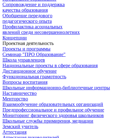
Сопровождение и поддержка
качества образования
Обобщение передового
педагогического опыта
Профилактика асоциальных
явлений среди несовершеннолетних
Концепции
Проектная деятельность
Проекты и программы
Семинар "ПРО Образование"
Школа управленцев
Национальные проекты в сфере образования
Дистанционное обучение
Функциональная грамотность
Вопросы воспитания
Школьные информационно-библиотечные центры
Наставничество
Менторство
Взаимообучение образовательных организаций
Предпрофессиональное и профильное обучение
Мониторинг физического здоровья школьников
Школьные службы примирения, медиации
Земский учитель
Аттестация
Аттестация руководителей