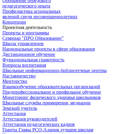
Обобщение передового
педагогического опыта
Профилактика асоциальных
явлений среди несовершеннолетних
Концепции
Проектная деятельность
Проекты и программы
Семинар "ПРО Образование"
Школа управленцев
Национальные проекты в сфере образования
Дистанционное обучение
Функциональная грамотность
Вопросы воспитания
Школьные информационно-библиотечные центры
Наставничество
Менторство
Взаимообучение образовательных организаций
Предпрофессиональное и профильное обучение
Мониторинг физического здоровья школьников
Школьные службы примирения, медиации
Земский учитель
Аттестация
Аттестация руководителей
Аттестация педагогических кадров
Гранты Главы РСО-Алания лучшим школам