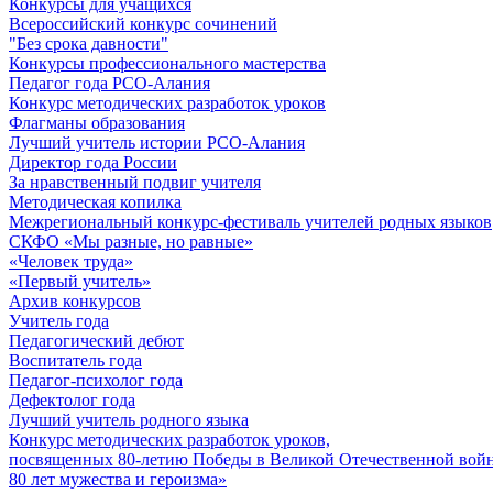
Конкурсы для учащихся
Всероссийский конкурс сочинений
"Без срока давности"
Конкурсы профессионального мастерства
Педагог года РСО-Алания
Конкурс методических разработок уроков
Флагманы образования
Лучший учитель истории РСО-Алания
Директор года России
За нравственный подвиг учителя
Методическая копилка
Межрегиональный конкурс-фестиваль учителей родных языков
СКФО «Мы разные, но равные»
«Человек труда»
«Первый учитель»
Архив конкурсов
Учитель года
Педагогический дебют
Воспитатель года
Педагог-психолог года
Дефектолог года
Лучший учитель родного языка
Конкурс методических разработок уроков,
посвященных 80-летию Победы в Великой Отечественной войне
80 лет мужества и героизма»