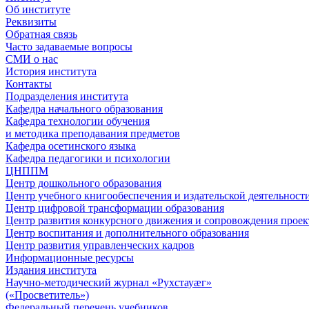
Об институте
Реквизиты
Обратная связь
Часто задаваемые вопросы
СМИ о нас
История института
Контакты
Подразделения института
Кафедра начального образования
Кафедра технологии обучения
и методика преподавания предметов
Кафедра осетинского языка
Кафедра педагогики и психологии
ЦНППМ
Центр дошкольного образования
Центр учебного книгообеспечения и издательской деятельност
Центр цифровой трансформации образования
Центр развития конкурсного движения и сопровождения проек
Центр воспитания и дополнительного образования
Центр развития управленческих кадров
Информационные ресурсы
Издания института
Научно-методический журнал «Рухстауæг»
(«Просветитель»)
Федеральный перечень учебников