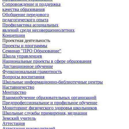
Сопровождение и поддержка
качества образования
Обобщение передового
педагогического опыта
Профилактика асоциальных
явлений среди несовершеннолетних
Концепции
Проектная деятельность
Проекты и программы
Семинар "ПРО Образование"
Школа управленцев
Национальные проекты в сфере образования
Дистанционное обучение
Функциональная грамотность
Вопросы воспитания
Школьные информационно-библиотечные центры
Наставничество
Менторство
Взаимообучение образовательных организаций
Предпрофессиональное и профильное обучение
Мониторинг физического здоровья школьников
Школьные службы примирения, медиации
Земский учитель
Аттестация
Аттестация руководителей