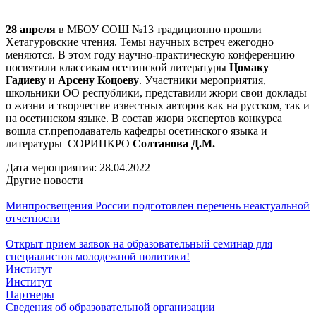
28 апреля
в МБОУ СОШ №13 традиционно прошли
Хетагуровские чтения. Темы научных встреч ежегодно
меняются. В этом году научно-практическую конференцию
посвятили классикам осетинской литературы
Цомаку
Гадиеву
и
Арсену Коцоеву
. Участники мероприятия,
школьники ОО республики, представили жюри свои доклады
о жизни и творчестве известных авторов как на русском, так и
на осетинском языке. В состав жюри экспертов конкурса
вошла ст.преподаватель кафедры осетинского языка и
литературы СОРИПКРО
Солтанова Д.М.
Дата мероприятия:
28.04.2022
Другие новости
Минпросвещения России подготовлен перечень неактуальной
отчетности
Открыт прием заявок на образовательный семинар для
специалистов молодежной политики!
Институт
Институт
Партнеры
Сведения об образовательной организации