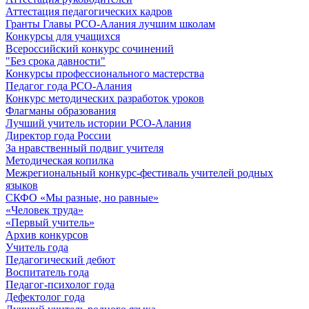
Аттестация педагогических кадров
Гранты Главы РСО-Алания лучшим школам
Конкурсы для учащихся
Всероссийский конкурс сочинений
"Без срока давности"
Конкурсы профессионального мастерства
Педагог года РСО-Алания
Конкурс методических разработок уроков
Флагманы образования
Лучший учитель истории РСО-Алания
Директор года России
За нравственный подвиг учителя
Методическая копилка
Межрегиональный конкурс-фестиваль учителей родных
языков
СКФО «Мы разные, но равные»
«Человек труда»
«Первый учитель»
Архив конкурсов
Учитель года
Педагогический дебют
Воспитатель года
Педагог-психолог года
Дефектолог года