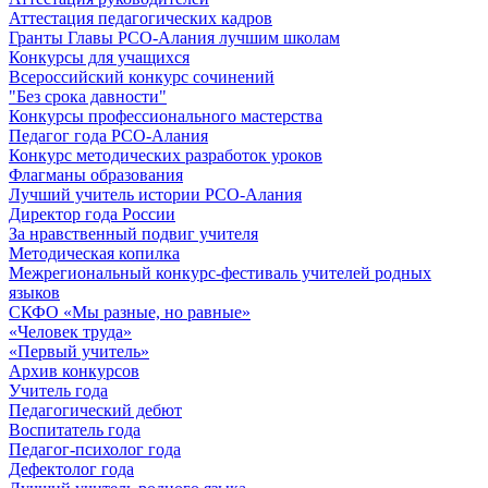
Аттестация педагогических кадров
Гранты Главы РСО-Алания лучшим школам
Конкурсы для учащихся
Всероссийский конкурс сочинений
"Без срока давности"
Конкурсы профессионального мастерства
Педагог года РСО-Алания
Конкурс методических разработок уроков
Флагманы образования
Лучший учитель истории РСО-Алания
Директор года России
За нравственный подвиг учителя
Методическая копилка
Межрегиональный конкурс-фестиваль учителей родных
языков
СКФО «Мы разные, но равные»
«Человек труда»
«Первый учитель»
Архив конкурсов
Учитель года
Педагогический дебют
Воспитатель года
Педагог-психолог года
Дефектолог года