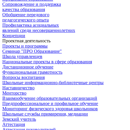
Сопровождение и поддержка
качества образования
Обобщение передового
педагогического опыта
Профилактика асоциальных
явлений среди несовершеннолетних
Концепции
Проектная деятельность
Проекты и программы
Семинар "ПРО Образование"
Школа управленцев
Национальные проекты в сфере образования
Дистанционное обучение
Функциональная грамотность
Вопросы воспитания
Школьные информационно-библиотечные центры
Наставничество
Менторство
Взаимообучение образовательных организаций
Предпрофессиональное и профильное обучение
Мониторинг физического здоровья школьников
Школьные службы примирения, медиации
Земский учитель
Аттестация
Аттестация руководителей