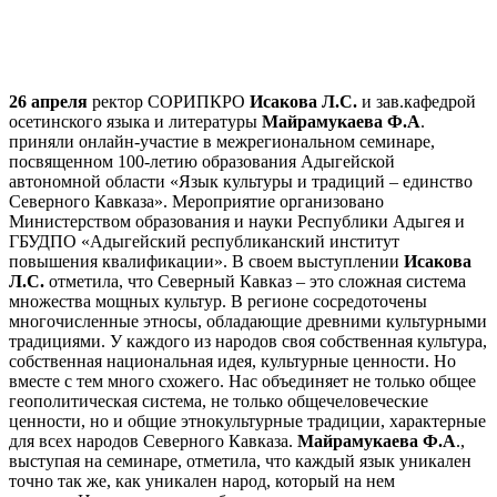
26 апреля
ректор СОРИПКРО
Исакова Л.С.
и зав.кафедрой
осетинского языка и литературы
Майрамукаева Ф.А
.
приняли онлайн-участие в межрегиональном семинаре,
посвященном 100-летию образования Адыгейской
автономной области «Язык культуры и традиций – единство
Северного Кавказа». Мероприятие организовано
Министерством образования и науки Республики Адыгея и
ГБУДПО «Адыгейский республиканский институт
повышения квалификации». В своем выступлении
Исакова
Л.С.
отметила, что Северный Кавказ – это сложная система
множества мощных культур. В регионе сосредоточены
многочисленные этносы, обладающие древними культурными
традициями. У каждого из народов своя собственная культура,
собственная национальная идея, культурные ценности. Но
вместе с тем много схожего. Нас объединяет не только общее
геополитическая система, не только общечеловеческие
ценности, но и общие этнокультурные традиции, характерные
для всех народов Северного Кавказа.
Майрамукаева Ф.А
.,
выступая на семинаре, отметила, что каждый язык уникален
точно так же, как уникален народ, который на нем