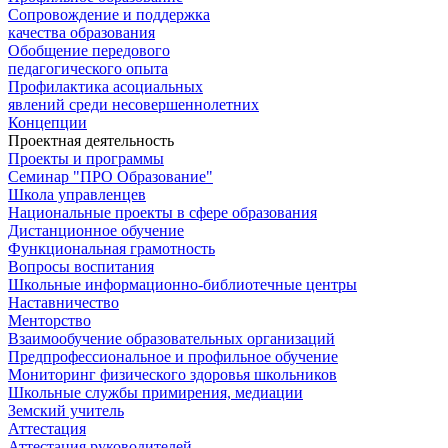
Сопровождение и поддержка
качества образования
Обобщение передового
педагогического опыта
Профилактика асоциальных
явлений среди несовершеннолетних
Концепции
Проектная деятельность
Проекты и программы
Семинар "ПРО Образование"
Школа управленцев
Национальные проекты в сфере образования
Дистанционное обучение
Функциональная грамотность
Вопросы воспитания
Школьные информационно-библиотечные центры
Наставничество
Менторство
Взаимообучение образовательных организаций
Предпрофессиональное и профильное обучение
Мониторинг физического здоровья школьников
Школьные службы примирения, медиации
Земский учитель
Аттестация
Аттестация руководителей