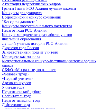
Аттестация педагогических кадров
Гранты Главы РСО-Алания лучшим школам
Конкурсы для учащихся
Всероссийский конкурс сочинений
"Без срока давности"
Конкурсы профессионального мастерства
Педагог года РСО-Алания
Конкурс методических разработок уроков
Флагманы образования
Лучший учитель истории РСО-Алания
Директор года России
За нравственный подвиг учителя
Методическая копилка
Межрегиональный конкурс-фестиваль учителей родных
языков
СКФО «Мы разные, но равные»
«Человек труда»
«Первый учитель»
Архив конкурсов
Учитель года
Педагогический дебют
Воспитатель года
Педагог-психолог года
Дефектолог года