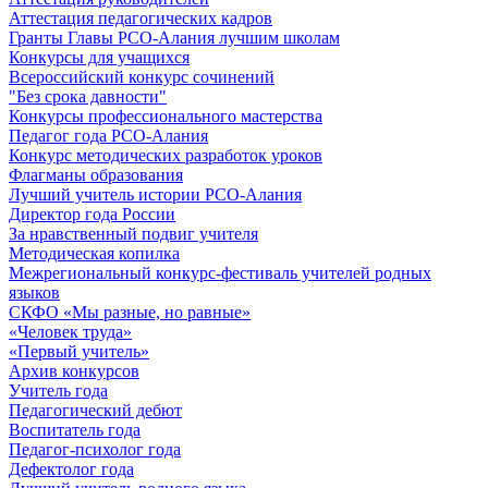
Аттестация педагогических кадров
Гранты Главы РСО-Алания лучшим школам
Конкурсы для учащихся
Всероссийский конкурс сочинений
"Без срока давности"
Конкурсы профессионального мастерства
Педагог года РСО-Алания
Конкурс методических разработок уроков
Флагманы образования
Лучший учитель истории РСО-Алания
Директор года России
За нравственный подвиг учителя
Методическая копилка
Межрегиональный конкурс-фестиваль учителей родных
языков
СКФО «Мы разные, но равные»
«Человек труда»
«Первый учитель»
Архив конкурсов
Учитель года
Педагогический дебют
Воспитатель года
Педагог-психолог года
Дефектолог года