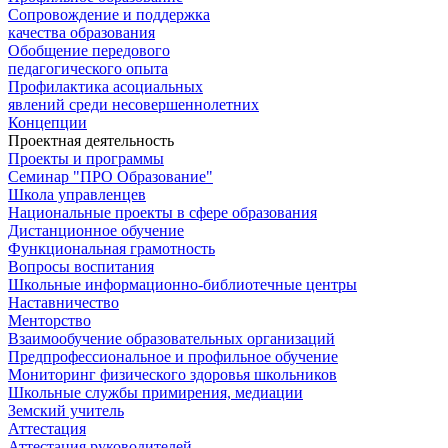
Сопровождение и поддержка
качества образования
Обобщение передового
педагогического опыта
Профилактика асоциальных
явлений среди несовершеннолетних
Концепции
Проектная деятельность
Проекты и программы
Семинар "ПРО Образование"
Школа управленцев
Национальные проекты в сфере образования
Дистанционное обучение
Функциональная грамотность
Вопросы воспитания
Школьные информационно-библиотечные центры
Наставничество
Менторство
Взаимообучение образовательных организаций
Предпрофессиональное и профильное обучение
Мониторинг физического здоровья школьников
Школьные службы примирения, медиации
Земский учитель
Аттестация
Аттестация руководителей