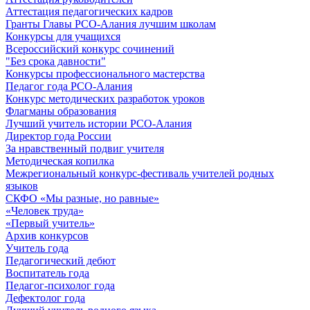
Аттестация педагогических кадров
Гранты Главы РСО-Алания лучшим школам
Конкурсы для учащихся
Всероссийский конкурс сочинений
"Без срока давности"
Конкурсы профессионального мастерства
Педагог года РСО-Алания
Конкурс методических разработок уроков
Флагманы образования
Лучший учитель истории РСО-Алания
Директор года России
За нравственный подвиг учителя
Методическая копилка
Межрегиональный конкурс-фестиваль учителей родных
языков
СКФО «Мы разные, но равные»
«Человек труда»
«Первый учитель»
Архив конкурсов
Учитель года
Педагогический дебют
Воспитатель года
Педагог-психолог года
Дефектолог года