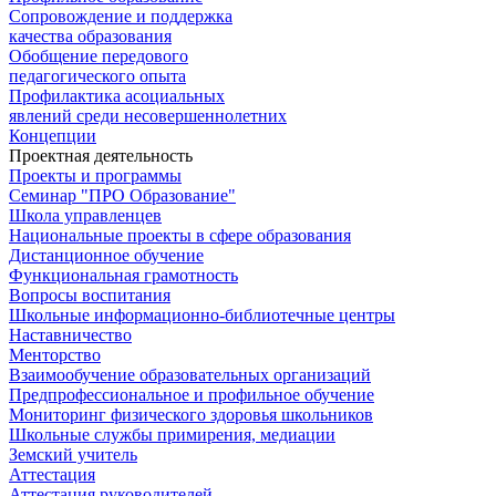
Сопровождение и поддержка
качества образования
Обобщение передового
педагогического опыта
Профилактика асоциальных
явлений среди несовершеннолетних
Концепции
Проектная деятельность
Проекты и программы
Семинар "ПРО Образование"
Школа управленцев
Национальные проекты в сфере образования
Дистанционное обучение
Функциональная грамотность
Вопросы воспитания
Школьные информационно-библиотечные центры
Наставничество
Менторство
Взаимообучение образовательных организаций
Предпрофессиональное и профильное обучение
Мониторинг физического здоровья школьников
Школьные службы примирения, медиации
Земский учитель
Аттестация
Аттестация руководителей