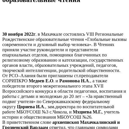
30 ноября 2022г
. в Махачкале состоялись VIII Региональные
Рождественские образовательные чтения «Глобальные вызовы
современности и духовный выбор человека». В Чтениях
приняли участие руководители и представители
епархиальных отделов, помощники благочинных по
религиозному образованию и катехизации, государственных
органов власти, образовательных учреждений, педагогов,
творческой интеллигенции, родительской общественности.
От РСО–Алания были приглашены ст.преподаватели
СОРИПКРО
Медоев Е.О
. и
Рамонова Н.А
., а также
победители второго межрегионального этапа XVII
Всероссийского конкурса в области педагогики, воспитания и
работы с детьми и молодежью до 20 лет – «За нравственный
подвиг учителя» по Северокавказскому федеральному
округу
Цориева И.А
., зам.директора по воспитательной
работе МБОУСОШ №3 с.Чикола, и
Мхциева М.Г.
, учитель
истории и обществознания МБОУСОШ №26.
В приветственном слове
архиепископ Махачкалинский и
Грозненский Варлаам
отметил, что главными символами