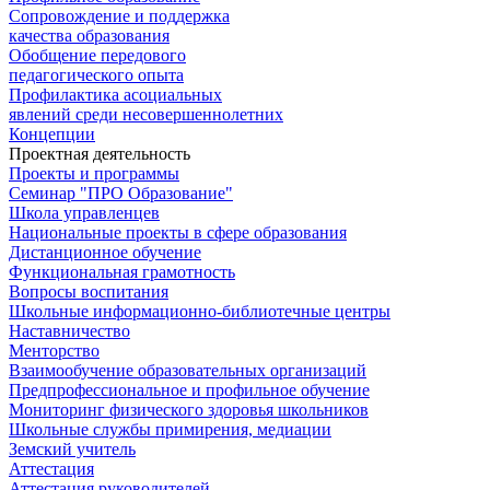
Сопровождение и поддержка
качества образования
Обобщение передового
педагогического опыта
Профилактика асоциальных
явлений среди несовершеннолетних
Концепции
Проектная деятельность
Проекты и программы
Семинар "ПРО Образование"
Школа управленцев
Национальные проекты в сфере образования
Дистанционное обучение
Функциональная грамотность
Вопросы воспитания
Школьные информационно-библиотечные центры
Наставничество
Менторство
Взаимообучение образовательных организаций
Предпрофессиональное и профильное обучение
Мониторинг физического здоровья школьников
Школьные службы примирения, медиации
Земский учитель
Аттестация
Аттестация руководителей