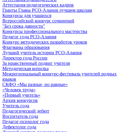
Аттестация педагогических кадров
Гранты Главы РСО-Алания лучшим школам
Конкурсы для учащихся
Всероссийский конкурс сочинений
"Без срока давности"
Конкурсы профессионального мастерства
Педагог года РСО-Алания
Конкурс методических разработок уроков
Флагманы образования
Лучший учитель истории РСО-Алания
Директор года России
За нравственный подвиг учителя
Методическая копилка
Межрегиональный конкурс-фестиваль учителей родных
языков
СКФО «Мы разные, но равные»
«Человек труда»
«Первый учитель»
Архив конкурсов
Учитель года
Педагогический дебют
Воспитатель года
Педагог-психолог года
Дефектолог года