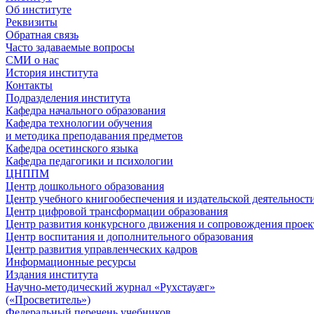
Об институте
Реквизиты
Обратная связь
Часто задаваемые вопросы
СМИ о нас
История института
Контакты
Подразделения института
Кафедра начального образования
Кафедра технологии обучения
и методика преподавания предметов
Кафедра осетинского языка
Кафедра педагогики и психологии
ЦНППМ
Центр дошкольного образования
Центр учебного книгообеспечения и издательской деятельност
Центр цифровой трансформации образования
Центр развития конкурсного движения и сопровождения проек
Центр воспитания и дополнительного образования
Центр развития управленческих кадров
Информационные ресурсы
Издания института
Научно-методический журнал «Рухстауæг»
(«Просветитель»)
Федеральный перечень учебников