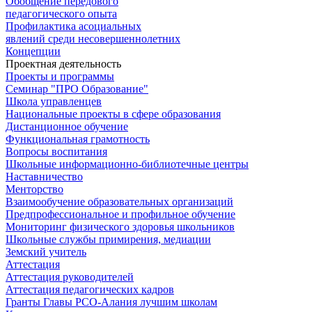
Обобщение передового
педагогического опыта
Профилактика асоциальных
явлений среди несовершеннолетних
Концепции
Проектная деятельность
Проекты и программы
Семинар "ПРО Образование"
Школа управленцев
Национальные проекты в сфере образования
Дистанционное обучение
Функциональная грамотность
Вопросы воспитания
Школьные информационно-библиотечные центры
Наставничество
Менторство
Взаимообучение образовательных организаций
Предпрофессиональное и профильное обучение
Мониторинг физического здоровья школьников
Школьные службы примирения, медиации
Земский учитель
Аттестация
Аттестация руководителей
Аттестация педагогических кадров
Гранты Главы РСО-Алания лучшим школам