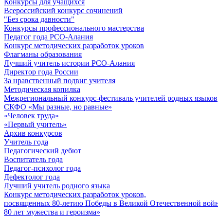
Конкурсы для учащихся
Всероссийский конкурс сочинений
"Без срока давности"
Конкурсы профессионального мастерства
Педагог года РСО-Алания
Конкурс методических разработок уроков
Флагманы образования
Лучший учитель истории РСО-Алания
Директор года России
За нравственный подвиг учителя
Методическая копилка
Межрегиональный конкурс-фестиваль учителей родных языков
СКФО «Мы разные, но равные»
«Человек труда»
«Первый учитель»
Архив конкурсов
Учитель года
Педагогический дебют
Воспитатель года
Педагог-психолог года
Дефектолог года
Лучший учитель родного языка
Конкурс методических разработок уроков,
посвященных 80-летию Победы в Великой Отечественной войне
80 лет мужества и героизма»