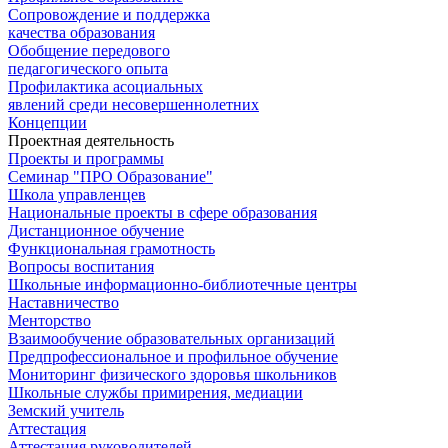
Сопровождение и поддержка
качества образования
Обобщение передового
педагогического опыта
Профилактика асоциальных
явлений среди несовершеннолетних
Концепции
Проектная деятельность
Проекты и программы
Семинар "ПРО Образование"
Школа управленцев
Национальные проекты в сфере образования
Дистанционное обучение
Функциональная грамотность
Вопросы воспитания
Школьные информационно-библиотечные центры
Наставничество
Менторство
Взаимообучение образовательных организаций
Предпрофессиональное и профильное обучение
Мониторинг физического здоровья школьников
Школьные службы примирения, медиации
Земский учитель
Аттестация
Аттестация руководителей