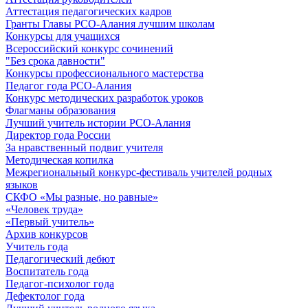
Аттестация педагогических кадров
Гранты Главы РСО-Алания лучшим школам
Конкурсы для учащихся
Всероссийский конкурс сочинений
"Без срока давности"
Конкурсы профессионального мастерства
Педагог года РСО-Алания
Конкурс методических разработок уроков
Флагманы образования
Лучший учитель истории РСО-Алания
Директор года России
За нравственный подвиг учителя
Методическая копилка
Межрегиональный конкурс-фестиваль учителей родных
языков
СКФО «Мы разные, но равные»
«Человек труда»
«Первый учитель»
Архив конкурсов
Учитель года
Педагогический дебют
Воспитатель года
Педагог-психолог года
Дефектолог года