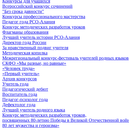
Конкурсы для учащихся
Всероссийский конкурс сочинений
"Без срока давности"
Конкурсы профессионального мастерства
Педагог года РСО-Алания
Конкурс методических разработок уроков
Флагманы образования
Лучший учитель истории РСО-Алания
Директор года России
За нравственный подвиг учителя
Методическая копилка
Межрегиональный конкурс-фестиваль учителей родных языков
СКФО «Мы разные, но равные»
«Человек труда»
«Первый учитель»
Архив конкурсов
Учитель года
Педагогический дебют
Воспитатель года
Педагог-психолог года
Дефектолог года
Лучший учитель родного языка
Конкурс методических разработок уроков,
посвященных 80-летию Победы в Великой Отечественной войне
80 лет мужества и героизма»