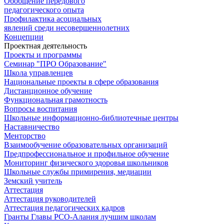
Обобщение передового
педагогического опыта
Профилактика асоциальных
явлений среди несовершеннолетних
Концепции
Проектная деятельность
Проекты и программы
Семинар "ПРО Образование"
Школа управленцев
Национальные проекты в сфере образования
Дистанционное обучение
Функциональная грамотность
Вопросы воспитания
Школьные информационно-библиотечные центры
Наставничество
Менторство
Взаимообучение образовательных организаций
Предпрофессиональное и профильное обучение
Мониторинг физического здоровья школьников
Школьные службы примирения, медиации
Земский учитель
Аттестация
Аттестация руководителей
Аттестация педагогических кадров
Гранты Главы РСО-Алания лучшим школам