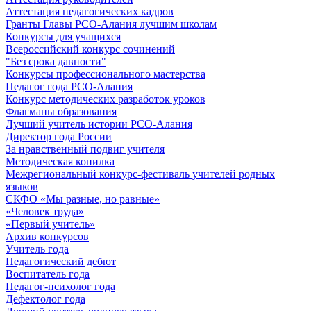
Аттестация педагогических кадров
Гранты Главы РСО-Алания лучшим школам
Конкурсы для учащихся
Всероссийский конкурс сочинений
"Без срока давности"
Конкурсы профессионального мастерства
Педагог года РСО-Алания
Конкурс методических разработок уроков
Флагманы образования
Лучший учитель истории РСО-Алания
Директор года России
За нравственный подвиг учителя
Методическая копилка
Межрегиональный конкурс-фестиваль учителей родных
языков
СКФО «Мы разные, но равные»
«Человек труда»
«Первый учитель»
Архив конкурсов
Учитель года
Педагогический дебют
Воспитатель года
Педагог-психолог года
Дефектолог года