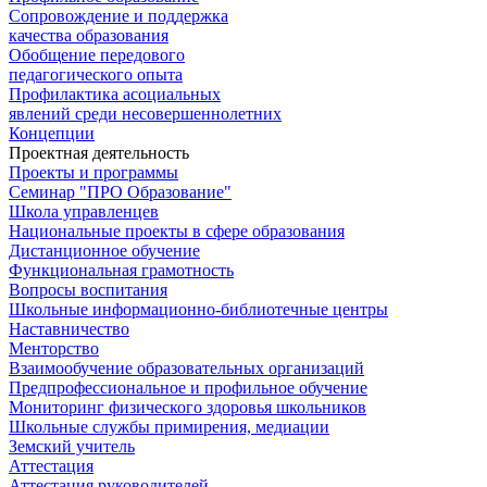
Сопровождение и поддержка
качества образования
Обобщение передового
педагогического опыта
Профилактика асоциальных
явлений среди несовершеннолетних
Концепции
Проектная деятельность
Проекты и программы
Семинар "ПРО Образование"
Школа управленцев
Национальные проекты в сфере образования
Дистанционное обучение
Функциональная грамотность
Вопросы воспитания
Школьные информационно-библиотечные центры
Наставничество
Менторство
Взаимообучение образовательных организаций
Предпрофессиональное и профильное обучение
Мониторинг физического здоровья школьников
Школьные службы примирения, медиации
Земский учитель
Аттестация
Аттестация руководителей