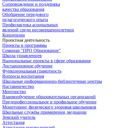
Сопровождение и поддержка
качества образования
Обобщение передового
педагогического опыта
Профилактика асоциальных
явлений среди несовершеннолетних
Концепции
Проектная деятельность
Проекты и программы
Семинар "ПРО Образование"
Школа управленцев
Национальные проекты в сфере образования
Дистанционное обучение
Функциональная грамотность
Вопросы воспитания
Школьные информационно-библиотечные центры
Наставничество
Менторство
Взаимообучение образовательных организаций
Предпрофессиональное и профильное обучение
Мониторинг физического здоровья школьников
Школьные службы примирения, медиации
Земский учитель
Аттестация
Аттестация руководителей