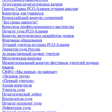
Аттестация педагогических кадров
Гранты Главы РСО-Алания лучшим школам
Конкурсы для учащихся
Всероссийский конкурс сочинений
"Без срока давности"
Конкурсы профессионального мастерства
Педагог года РСО-Алания
Конкурс методических разработок уроков
Флагманы образования
Лучший учитель истории РСО-Алания
Директор года России
За нравственный подвиг учителя
Методическая копилка
Межрегиональный конкурс-фестиваль учителей родных
языков
СКФО «Мы разные, но равные»
«Человек труда»
«Первый учитель»
Архив конкурсов
Учитель года
Педагогический дебют
Воспитатель года
Педагог-психолог года
Дефектолог года