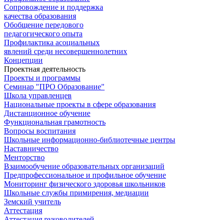
Сопровождение и поддержка
качества образования
Обобщение передового
педагогического опыта
Профилактика асоциальных
явлений среди несовершеннолетних
Концепции
Проектная деятельность
Проекты и программы
Семинар "ПРО Образование"
Школа управленцев
Национальные проекты в сфере образования
Дистанционное обучение
Функциональная грамотность
Вопросы воспитания
Школьные информационно-библиотечные центры
Наставничество
Менторство
Взаимообучение образовательных организаций
Предпрофессиональное и профильное обучение
Мониторинг физического здоровья школьников
Школьные службы примирения, медиации
Земский учитель
Аттестация
Аттестация руководителей