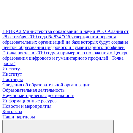
ПРИКАЗ Министерства образования и науки РСО-Алания от
28 сентября 2019 года № 834 "Об утверждении перечня
образовательных организаций на базе которых будут созданы
центры образования цифрового и гуманитарного профилей
"Точка роста" в 2019 году и примерного положения о Центре
образования цифрового и гуманитарного профилей "Точка
роста"
Институт
Институт
Партнеры
Сведения об образовательной организации
Образовательная деятельность
Научно-методическая деятельность
Информационные ресурсы
Новости и мероприятия
Контакты
Наши партнеры