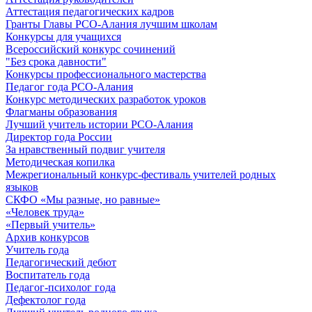
Аттестация педагогических кадров
Гранты Главы РСО-Алания лучшим школам
Конкурсы для учащихся
Всероссийский конкурс сочинений
"Без срока давности"
Конкурсы профессионального мастерства
Педагог года РСО-Алания
Конкурс методических разработок уроков
Флагманы образования
Лучший учитель истории РСО-Алания
Директор года России
За нравственный подвиг учителя
Методическая копилка
Межрегиональный конкурс-фестиваль учителей родных
языков
СКФО «Мы разные, но равные»
«Человек труда»
«Первый учитель»
Архив конкурсов
Учитель года
Педагогический дебют
Воспитатель года
Педагог-психолог года
Дефектолог года