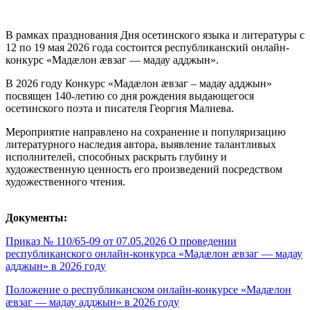
В рамках празднования Дня осетинского языка и литературы с
12 по 19 мая 2026 года состоится республиканский онлайн-
конкурс «Мадæлон æвзаг — мадау адджын».
В 2026 году Конкурс «Мадӕлон ӕвзаг – мадау адджын»
посвящен 140-летию со дня рождения выдающегося
осетинского поэта и писателя Георгия Малиева.
Мероприятие направлено на сохранение и популяризацию
литературного наследия автора, выявление талантливых
исполнителей, способных раскрыть глубину и
художественную ценность его произведений посредством
художественного чтения.
Документы:
Приказ № 110/65-09 от 07.05.2026 О проведении
республиканского онлайн-конкурса «Мадӕлон ӕвзаг — мадау
адджын» в 2026 году
Положение о республиканском онлайн-конкурсе «Мадæлон
æвзаг — мадау адджын» в 2026 году