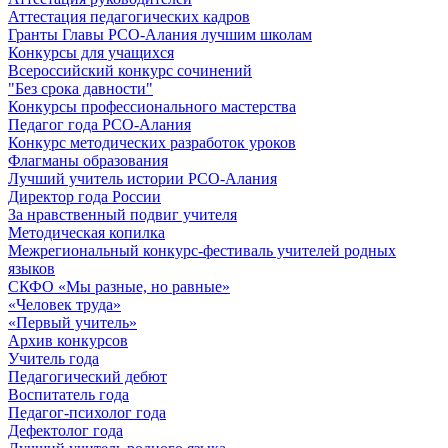
Аттестация педагогических кадров
Гранты Главы РСО-Алания лучшим школам
Конкурсы для учащихся
Всероссийский конкурс сочинений
"Без срока давности"
Конкурсы профессионального мастерства
Педагог года РСО-Алания
Конкурс методических разработок уроков
Флагманы образования
Лучший учитель истории РСО-Алания
Директор года России
За нравственный подвиг учителя
Методическая копилка
Межрегиональный конкурс-фестиваль учителей родных
языков
СКФО «Мы разные, но равные»
«Человек труда»
«Первый учитель»
Архив конкурсов
Учитель года
Педагогический дебют
Воспитатель года
Педагог-психолог года
Дефектолог года