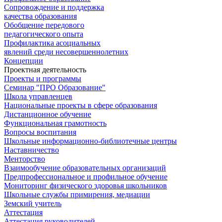
Сопровождение и поддержка
качества образования
Обобщение передового
педагогического опыта
Профилактика асоциальных
явлений среди несовершеннолетних
Концепции
Проектная деятельность
Проекты и программы
Семинар "ПРО Образование"
Школа управленцев
Национальные проекты в сфере образования
Дистанционное обучение
Функциональная грамотность
Вопросы воспитания
Школьные информационно-библиотечные центры
Наставничество
Менторство
Взаимообучение образовательных организаций
Предпрофессиональное и профильное обучение
Мониторинг физического здоровья школьников
Школьные службы примирения, медиации
Земский учитель
Аттестация
Аттестация руководителей