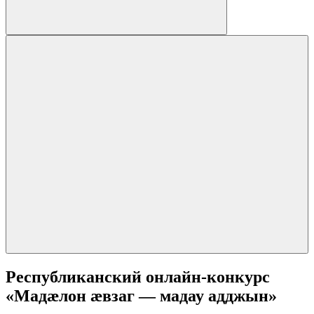
Республиканский онлайн-конкурс
«Мадӕлон ӕвзаг — мадау адджын»