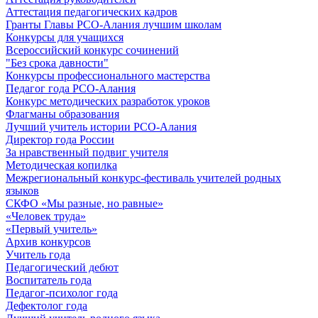
Аттестация педагогических кадров
Гранты Главы РСО-Алания лучшим школам
Конкурсы для учащихся
Всероссийский конкурс сочинений
"Без срока давности"
Конкурсы профессионального мастерства
Педагог года РСО-Алания
Конкурс методических разработок уроков
Флагманы образования
Лучший учитель истории РСО-Алания
Директор года России
За нравственный подвиг учителя
Методическая копилка
Межрегиональный конкурс-фестиваль учителей родных
языков
СКФО «Мы разные, но равные»
«Человек труда»
«Первый учитель»
Архив конкурсов
Учитель года
Педагогический дебют
Воспитатель года
Педагог-психолог года
Дефектолог года