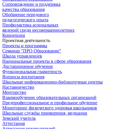
Сопровождение и поддержка
качества образования
Обобщение передового
педагогического опыта
Профилактика асоциальных
явлений среди несовершеннолетних
Концепции
Проектная деятельность
Проекты и программы
Семинар "ПРО Образование"
Школа управленцев
Национальные проекты в сфере образования
Дистанционное обучение
Функциональная грамотность
Вопросы воспитания
Школьные информационно-библиотечные центры
Наставничество
Менторство
Взаимообучение образовательных организаций
Предпрофессиональное и профильное обучение
Мониторинг физического здоровья школьников
Школьные службы примирения, медиации
Земский учитель
Аттестация
Аттестация руководителей