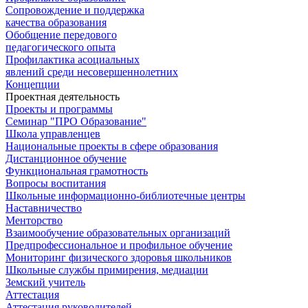
Сопровождение и поддержка
качества образования
Обобщение передового
педагогического опыта
Профилактика асоциальных
явлений среди несовершеннолетних
Концепции
Проектная деятельность
Проекты и программы
Семинар "ПРО Образование"
Школа управленцев
Национальные проекты в сфере образования
Дистанционное обучение
Функциональная грамотность
Вопросы воспитания
Школьные информационно-библиотечные центры
Наставничество
Менторство
Взаимообучение образовательных организаций
Предпрофессиональное и профильное обучение
Мониторинг физического здоровья школьников
Школьные службы примирения, медиации
Земский учитель
Аттестация
Аттестация руководителей