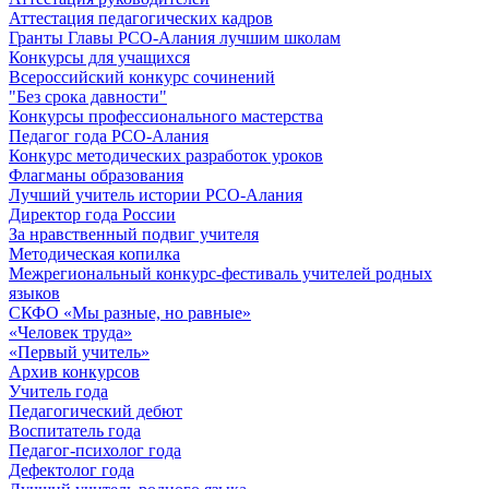
Аттестация педагогических кадров
Гранты Главы РСО-Алания лучшим школам
Конкурсы для учащихся
Всероссийский конкурс сочинений
"Без срока давности"
Конкурсы профессионального мастерства
Педагог года РСО-Алания
Конкурс методических разработок уроков
Флагманы образования
Лучший учитель истории РСО-Алания
Директор года России
За нравственный подвиг учителя
Методическая копилка
Межрегиональный конкурс-фестиваль учителей родных
языков
СКФО «Мы разные, но равные»
«Человек труда»
«Первый учитель»
Архив конкурсов
Учитель года
Педагогический дебют
Воспитатель года
Педагог-психолог года
Дефектолог года