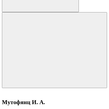
Мутофянц И. А.