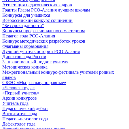
Аттестация педагогических кадров
Гранты Главы РСО-Алания лучшим школам
Конкурсы для учащихся
Всероссийский конкурс сочинений
"Без срока давности"
Конкурсы профессионального мастерства
Педагог года РСО-Алания
Конкурс методических разработок уроков
Флагманы образования
Лучший учитель истории РСО-Алания
Директор года России
За нравственный подвиг учителя
Методическая копилка
Межрегиональный конкурс-фестиваль учителей родных
языков
СКФО «Мы разные, но равные»
«Человек труда»
«Первый учитель»
Архив конкурсов
Учитель года
Педагогический дебют
Воспитатель года
Педагог-психолог года
Дефектолог года