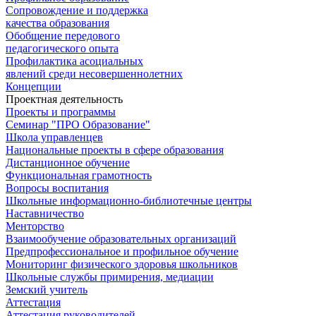
Сопровождение и поддержка
качества образования
Обобщение передового
педагогического опыта
Профилактика асоциальных
явлений среди несовершеннолетних
Концепции
Проектная деятельность
Проекты и программы
Семинар "ПРО Образование"
Школа управленцев
Национальные проекты в сфере образования
Дистанционное обучение
Функциональная грамотность
Вопросы воспитания
Школьные информационно-библиотечные центры
Наставничество
Менторство
Взаимообучение образовательных организаций
Предпрофессиональное и профильное обучение
Мониторинг физического здоровья школьников
Школьные службы примирения, медиации
Земский учитель
Аттестация
Аттестация руководителей