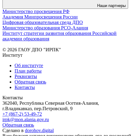
Наши партнеры
Министерство просвещения РФ
Академия Минпросвещения России
Цифровая образовательная среда ДПО
Министерство образования РСО-Алания
Институт стратегии развития образования Российской
академии образования
© 2026 ГАОУ ДПО "ИРПК"
Институт
Об институте
План работы
Реквизиты
Обратная связь
Контакты
Контакты
362040, Республика Северная Осетия-Алания,
г.Владикавказ, пер.Петровский, 9
+7 (867-2) 53-49-72
irpk@mon.alania.gov.ru
Обратная связь
Сделано в
dorohov.digital
Ваш браузер устарел рекомендуем обновить его до последней