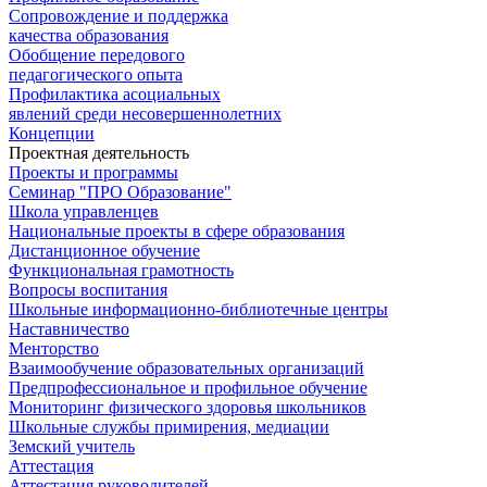
Сопровождение и поддержка
качества образования
Обобщение передового
педагогического опыта
Профилактика асоциальных
явлений среди несовершеннолетних
Концепции
Проектная деятельность
Проекты и программы
Семинар "ПРО Образование"
Школа управленцев
Национальные проекты в сфере образования
Дистанционное обучение
Функциональная грамотность
Вопросы воспитания
Школьные информационно-библиотечные центры
Наставничество
Менторство
Взаимообучение образовательных организаций
Предпрофессиональное и профильное обучение
Мониторинг физического здоровья школьников
Школьные службы примирения, медиации
Земский учитель
Аттестация
Аттестация руководителей