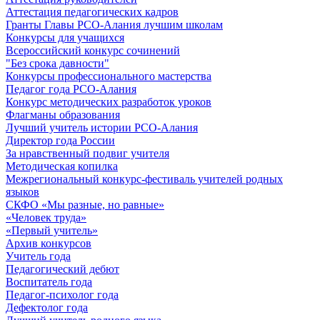
Аттестация педагогических кадров
Гранты Главы РСО-Алания лучшим школам
Конкурсы для учащихся
Всероссийский конкурс сочинений
"Без срока давности"
Конкурсы профессионального мастерства
Педагог года РСО-Алания
Конкурс методических разработок уроков
Флагманы образования
Лучший учитель истории РСО-Алания
Директор года России
За нравственный подвиг учителя
Методическая копилка
Межрегиональный конкурс-фестиваль учителей родных
языков
СКФО «Мы разные, но равные»
«Человек труда»
«Первый учитель»
Архив конкурсов
Учитель года
Педагогический дебют
Воспитатель года
Педагог-психолог года
Дефектолог года