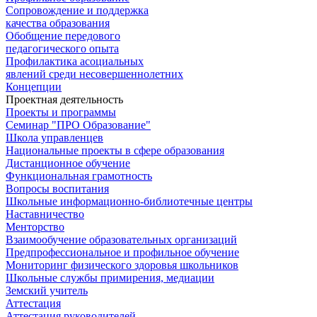
Сопровождение и поддержка
качества образования
Обобщение передового
педагогического опыта
Профилактика асоциальных
явлений среди несовершеннолетних
Концепции
Проектная деятельность
Проекты и программы
Семинар "ПРО Образование"
Школа управленцев
Национальные проекты в сфере образования
Дистанционное обучение
Функциональная грамотность
Вопросы воспитания
Школьные информационно-библиотечные центры
Наставничество
Менторство
Взаимообучение образовательных организаций
Предпрофессиональное и профильное обучение
Мониторинг физического здоровья школьников
Школьные службы примирения, медиации
Земский учитель
Аттестация
Аттестация руководителей