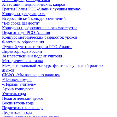
Аттестация педагогических кадров
Гранты Главы РСО-Алания лучшим школам
Конкурсы для учащихся
Всероссийский конкурс сочинений
"Без срока давности"
Конкурсы профессионального мастерства
Педагог года РСО-Алания
Конкурс методических разработок уроков
Флагманы образования
Лучший учитель истории РСО-Алания
Директор года России
За нравственный подвиг учителя
Методическая копилка
Межрегиональный конкурс-фестиваль учителей родных
языков
СКФО «Мы разные, но равные»
«Человек труда»
«Первый учитель»
Архив конкурсов
Учитель года
Педагогический дебют
Воспитатель года
Педагог-психолог года
Дефектолог года