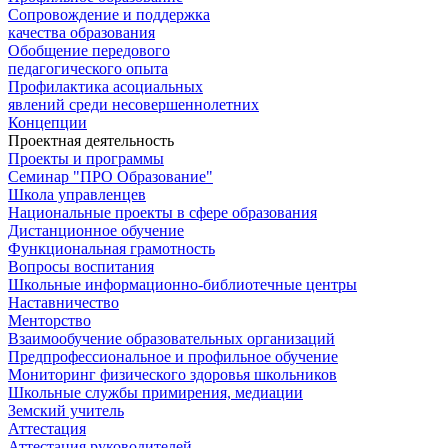
Сопровождение и поддержка
качества образования
Обобщение передового
педагогического опыта
Профилактика асоциальных
явлений среди несовершеннолетних
Концепции
Проектная деятельность
Проекты и программы
Семинар "ПРО Образование"
Школа управленцев
Национальные проекты в сфере образования
Дистанционное обучение
Функциональная грамотность
Вопросы воспитания
Школьные информационно-библиотечные центры
Наставничество
Менторство
Взаимообучение образовательных организаций
Предпрофессиональное и профильное обучение
Мониторинг физического здоровья школьников
Школьные службы примирения, медиации
Земский учитель
Аттестация
Аттестация руководителей