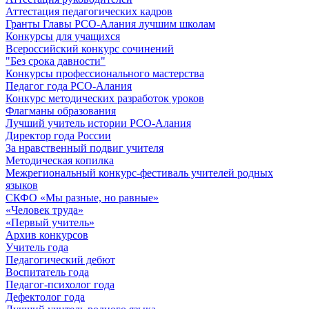
Аттестация педагогических кадров
Гранты Главы РСО-Алания лучшим школам
Конкурсы для учащихся
Всероссийский конкурс сочинений
"Без срока давности"
Конкурсы профессионального мастерства
Педагог года РСО-Алания
Конкурс методических разработок уроков
Флагманы образования
Лучший учитель истории РСО-Алания
Директор года России
За нравственный подвиг учителя
Методическая копилка
Межрегиональный конкурс-фестиваль учителей родных
языков
СКФО «Мы разные, но равные»
«Человек труда»
«Первый учитель»
Архив конкурсов
Учитель года
Педагогический дебют
Воспитатель года
Педагог-психолог года
Дефектолог года