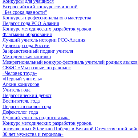
Конкурсы для учащихся
Всероссийский конкурс сочинений
"Без срока давности"
Конкурсы профессионального мастерства
Педагог года РСО-Алания
Конкурс методических разработок уроков
Флагманы образования
Лучший учитель истории РСО-Алания
Директор года России
За нравственный подвиг учителя
Методическая копилка
Межрегиональный конкурс-фестиваль учителей родных языков
СКФО «Мы разные, но равные»
«Человек труда»
«Первый учитель»
Архив конкурсов
Учитель года
Педагогический дебют
Воспитатель года
Педагог-психолог года
Дефектолог года
Лучший учитель родного языка
Конкурс методических разработок уроков,
посвященных 80-летию Победы в Великой Отечественной войне
80 лет мужества и героизма»