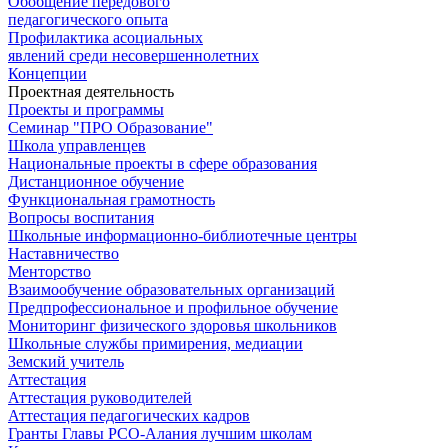
Обобщение передового
педагогического опыта
Профилактика асоциальных
явлений среди несовершеннолетних
Концепции
Проектная деятельность
Проекты и программы
Семинар "ПРО Образование"
Школа управленцев
Национальные проекты в сфере образования
Дистанционное обучение
Функциональная грамотность
Вопросы воспитания
Школьные информационно-библиотечные центры
Наставничество
Менторство
Взаимообучение образовательных организаций
Предпрофессиональное и профильное обучение
Мониторинг физического здоровья школьников
Школьные службы примирения, медиации
Земский учитель
Аттестация
Аттестация руководителей
Аттестация педагогических кадров
Гранты Главы РСО-Алания лучшим школам