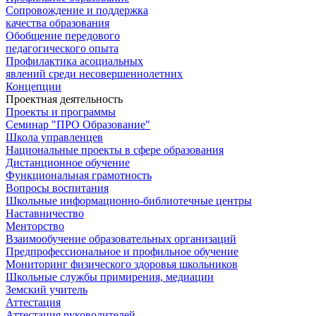
Сопровождение и поддержка
качества образования
Обобщение передового
педагогического опыта
Профилактика асоциальных
явлений среди несовершеннолетних
Концепции
Проектная деятельность
Проекты и программы
Семинар "ПРО Образование"
Школа управленцев
Национальные проекты в сфере образования
Дистанционное обучение
Функциональная грамотность
Вопросы воспитания
Школьные информационно-библиотечные центры
Наставничество
Менторство
Взаимообучение образовательных организаций
Предпрофессиональное и профильное обучение
Мониторинг физического здоровья школьников
Школьные службы примирения, медиации
Земский учитель
Аттестация
Аттестация руководителей