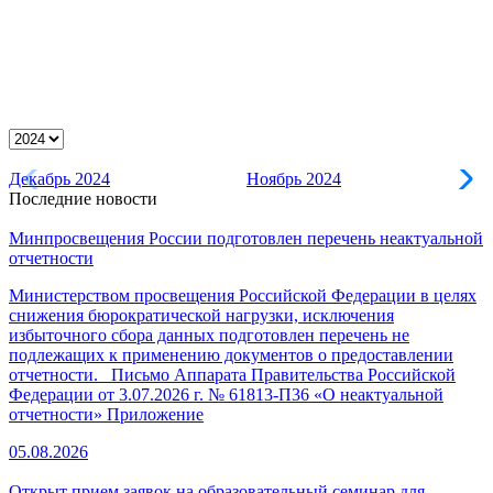
Декабрь 2024
Ноябрь 2024
О
Последние новости
Минпросвещения России подготовлен перечень неактуальной
отчетности
Министерством просвещения Российской Федерации в целях
снижения бюрократической нагрузки, исключения
избыточного сбора данных подготовлен перечень не
подлежащих к применению документов о предоставлении
отчетности. Письмо Аппарата Правительства Российской
Федерации от 3.07.2026 г. № 61813-П36 «О неактуальной
отчетности» Приложение
05.08.2026
Открыт прием заявок на образовательный семинар для