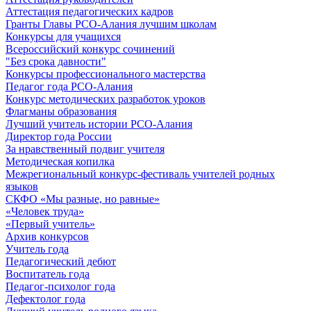
Аттестация педагогических кадров
Гранты Главы РСО-Алания лучшим школам
Конкурсы для учащихся
Всероссийский конкурс сочинений
"Без срока давности"
Конкурсы профессионального мастерства
Педагог года РСО-Алания
Конкурс методических разработок уроков
Флагманы образования
Лучший учитель истории РСО-Алания
Директор года России
За нравственный подвиг учителя
Методическая копилка
Межрегиональный конкурс-фестиваль учителей родных
языков
СКФО «Мы разные, но равные»
«Человек труда»
«Первый учитель»
Архив конкурсов
Учитель года
Педагогический дебют
Воспитатель года
Педагог-психолог года
Дефектолог года