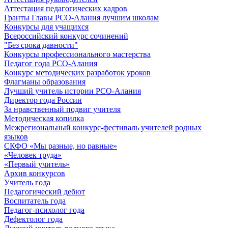
Аттестация педагогических кадров
Гранты Главы РСО-Алания лучшим школам
Конкурсы для учащихся
Всероссийский конкурс сочинений
"Без срока давности"
Конкурсы профессионального мастерства
Педагог года РСО-Алания
Конкурс методических разработок уроков
Флагманы образования
Лучший учитель истории РСО-Алания
Директор года России
За нравственный подвиг учителя
Методическая копилка
Межрегиональный конкурс-фестиваль учителей родных
языков
СКФО «Мы разные, но равные»
«Человек труда»
«Первый учитель»
Архив конкурсов
Учитель года
Педагогический дебют
Воспитатель года
Педагог-психолог года
Дефектолог года