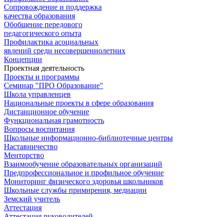
Сопровождение и поддержка
качества образования
Обобщение передового
педагогического опыта
Профилактика асоциальных
явлений среди несовершеннолетних
Концепции
Проектная деятельность
Проекты и программы
Семинар "ПРО Образование"
Школа управленцев
Национальные проекты в сфере образования
Дистанционное обучение
Функциональная грамотность
Вопросы воспитания
Школьные информационно-библиотечные центры
Наставничество
Менторство
Взаимообучение образовательных организаций
Предпрофессиональное и профильное обучение
Мониторинг физического здоровья школьников
Школьные службы примирения, медиации
Земский учитель
Аттестация
Аттестация руководителей