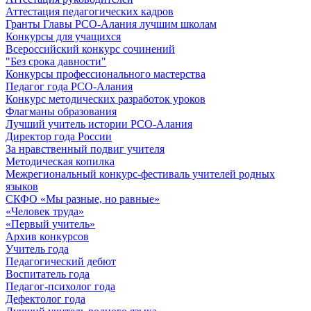
Аттестация педагогических кадров
Гранты Главы РСО-Алания лучшим школам
Конкурсы для учащихся
Всероссийский конкурс сочинений
"Без срока давности"
Конкурсы профессионального мастерства
Педагог года РСО-Алания
Конкурс методических разработок уроков
Флагманы образования
Лучший учитель истории РСО-Алания
Директор года России
За нравственный подвиг учителя
Методическая копилка
Межрегиональный конкурс-фестиваль учителей родных
языков
СКФО «Мы разные, но равные»
«Человек труда»
«Первый учитель»
Архив конкурсов
Учитель года
Педагогический дебют
Воспитатель года
Педагог-психолог года
Дефектолог года