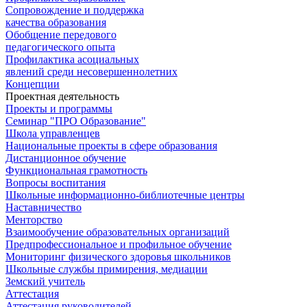
Сопровождение и поддержка
качества образования
Обобщение передового
педагогического опыта
Профилактика асоциальных
явлений среди несовершеннолетних
Концепции
Проектная деятельность
Проекты и программы
Семинар "ПРО Образование"
Школа управленцев
Национальные проекты в сфере образования
Дистанционное обучение
Функциональная грамотность
Вопросы воспитания
Школьные информационно-библиотечные центры
Наставничество
Менторство
Взаимообучение образовательных организаций
Предпрофессиональное и профильное обучение
Мониторинг физического здоровья школьников
Школьные службы примирения, медиации
Земский учитель
Аттестация
Аттестация руководителей